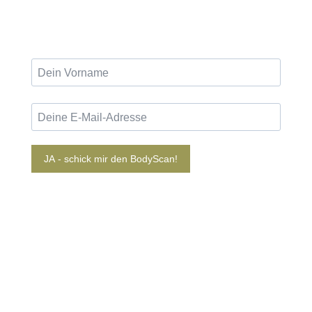
JA - schick mir den BodyScan!